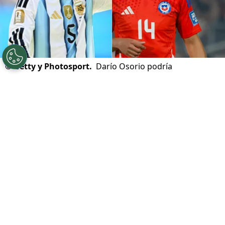
©
Getty y Photosport.
Darío Osorio podría
incorporarse al cuadro rossonero y tener a un campeón
y subcampeón del mundo como compañero.
Por
Jorge Rubio
Sigue a Redgol en Google!
Después de tantos rumores en torno a
Darío Osorio
, finalmente la opción más
concreta que tiene el zurdo chileno
es el AC