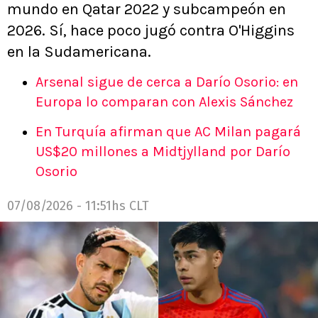
mundo en Qatar 2022 y subcampeón en
2026. Sí, hace poco jugó contra O'Higgins
en la Sudamericana.
Arsenal sigue de cerca a Darío Osorio: en
Europa lo comparan con Alexis Sánchez
En Turquía afirman que AC Milan pagará
US$20 millones a Midtjylland por Darío
Osorio
07/08/2026 - 11:51hs CLT