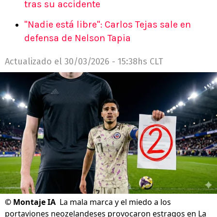
tras su accidente
"Nadie está libre": Carlos Tejas sale en
defensa de Nelson Tapia
Actualizado el
30/03/2026 - 15:38hs CLT
©
Montaje IA
La mala marca y el miedo a los
portaviones neozelandeses provocaron estragos en La