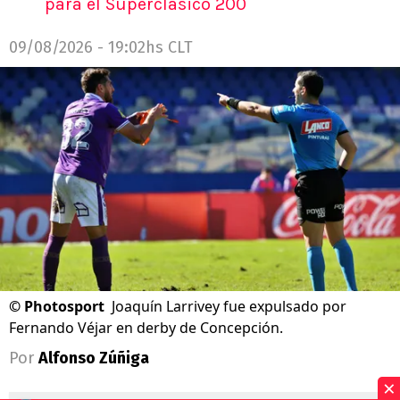
para el Superclásico 200
09/08/2026 - 19:02hs CLT
©
Photosport
Joaquín Larrivey fue expulsado por
Fernando Véjar en derby de Concepción.
Por
Alfonso Zúñiga
×