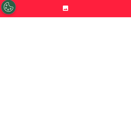
Sigue a Redgol en Google!
Fue la imagen más llamativa del fin de
semana en el fútbol chileno. El árbitro
Fernando Véjar
expulsó a
Joaquín
Larrivey
en el triunfo de Concepción por 1-0
ante Universidad de Concepción por
considerar que estaba haciendo tiempo, en
instancias que
se rompió la camilla
que
lo sacaba de la cancha.
Pese a que se le mostró de forma empírica
la situación, el juez central no dudó en