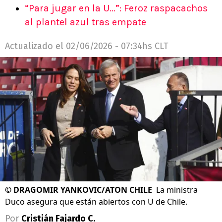
“Para jugar en la U...”: Feroz raspacachos
al plantel azul tras empate
Actualizado el
02/06/2026 - 07:34hs CLT
©
DRAGOMIR YANKOVIC/ATON CHILE
La ministra
Duco asegura que están abiertos con U de Chile.
Por
Cristián Fajardo C.