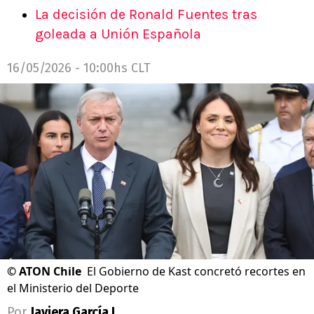
La decisión de Ronald Fuentes tras
goleada a Unión Española
16/05/2026 - 10:00hs CLT
©
ATON Chile
El Gobierno de Kast concretó recortes en
el Ministerio del Deporte
Por
Javiera García L.