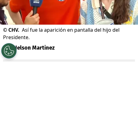
©
CHV.
Así fue la aparición en pantalla del hijo del
Presidente.
Por
Nelson Martinez
Sigue a Redgol en Google!
Sigue la acción del
Mundial 2026
y desde
Chile se vivió un particular momento en TV.
Durante la transmisión de Chilevisión
con el ambiente del torneo
, el hijo de
José Antonio Kast
se tomó la pantalla.