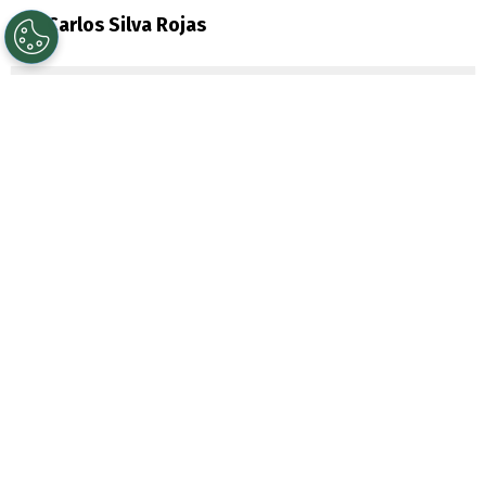
Por
Carlos Silva Rojas
Sigue a Redgol en Google!
El mejor jugador del
Mundial 2026
es
Lionel Messi
, quien empujó a
Argentina
a
la final y este domingo buscará ganar el
bicampeonato cuando se mida ante el
seleccionado de España
.
La Pulga, como en todo el torneo, se echó a
su equipo al hombro y fue clave con dos
asistencias en la victoria de la Albiceleste