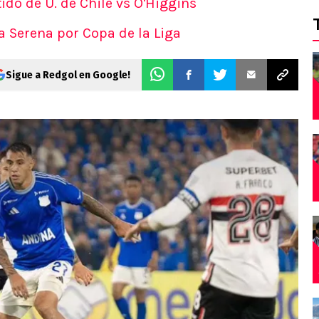
ido de U. de Chile vs O'Higgins
La Serena por Copa de la Liga
Sigue a Redgol en Google!