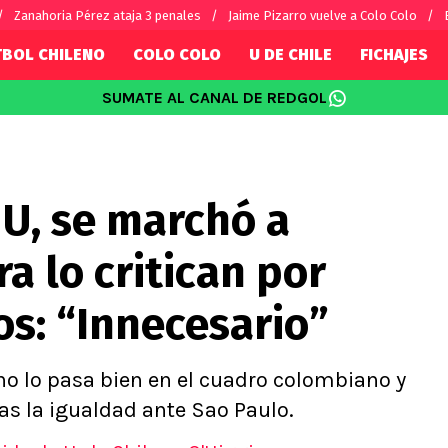
Zanahoria Pérez ataja 3 penales
Jaime Pizarro vuelve a Colo Colo
TBOL CHILENO
COLO COLO
U DE CHILE
FICHAJES
SUMATE AL CANAL DE REDGOL
SUDAMÉRICA
EUROPA
Internacional
Copa Libertadores
Champions L
sorio
Copa Sudamericana
Europa Leag
 U, se marchó a
Sánchez
Fútbol Argentino
Conference 
Palacios
Fútbol Brasileño
Ligue 1
a lo critican por
s por el mundo
Premier Leag
Serie A
s: “Innecesario”
La Liga
Bundesliga
no lo pasa bien en el cuadro colombiano y
as la igualdad ante Sao Paulo.