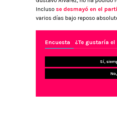
Gustavo Alvarez, no ha podido r
Incluso
se desmayó en el part
varios días bajo reposo absolut
Encuesta
¿Te gustaría el
Sí, siem
No,