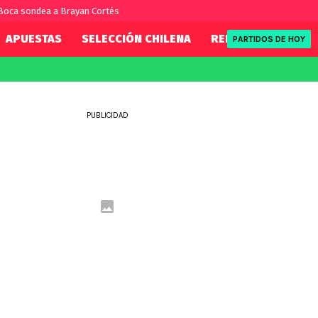
Boca sondea a Brayan Cortés
APUESTAS
SELECCIÓN CHILENA
REDSPORT
TENI
PARTIDOS DE HOY
FIFA
REDSPORT
eague
Mundial 2026
Tenis
PUBLICIDAD
ue
Eliminatorias
Formula 1
League
NBA
Rugby
ue
UFC
WWE
Boxeo