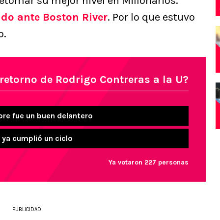
etomar su mejor nivel en Millonarios.
ido ante Boston River
. Por lo que estuvo
o.
 retorno de Rodrigo Contreras a la U?
pre fue un buen delantero
 ya cumplió un ciclo
Ya votaron 227 personas
PUBLICIDAD