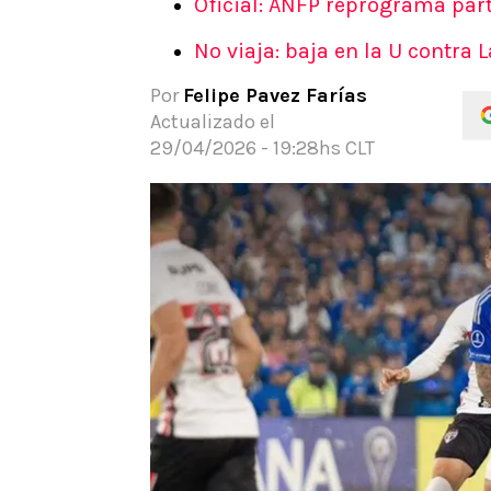
Oficial: ANFP reprograma part
APUESTAS
No viaja: baja en la U contra 
Noticias
Guías
Por
Felipe Pavez Farías
Códigos
Actualizado el
Pronósticos
29/04/2026 - 19:28hs CLT
Apuesta del día