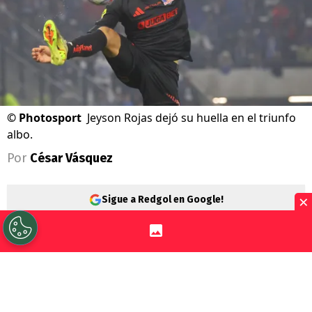
©
Photosport
Jeyson Rojas dejó su huella en el triunfo
albo.
Por
César Vásquez
×
Sigue a Redgol en Google!
Colo Colo
tuvo un muy positivo cierre de la
gira en Colombia con un sólido triunfo
sobre
Millonarios
.
Jeyson Rojas
terminó