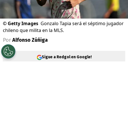
©
Getty Images
Gonzalo Tapia será el séptimo jugador
chileno que milita en la MLS.
Por
Alfonso Zúñiga
Sigue a Redgol en Google!
Es oficial. El delantero
Gonzalo Tapia
dejó
atrás su etapa en el fútbol brasileño y tras
más un año jugando en el São Paulo, se
convirtió en nueva incorporación del
Columbus Crew
, equipo histórico de la