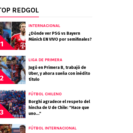
TOP REDGOL
INTERNACIONAL
¿Dónde ver PSG vs Bayern
Múnich EN VIVO por semifinales?
1
LIGA DE PRIMERA
Jugó en Primera B, trabajó de
Uber, y ahora sueña con inédito
2
título
FÚTBOL CHILENO
Borghi agradece el respeto del
hincha de U de Chile: "Hace que
3
uno..."
FÚTBOL INTERNACIONAL