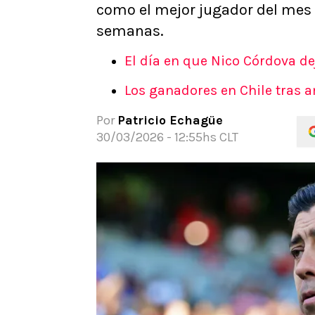
como el mejor jugador del mes
APUESTAS
semanas.
Noticias
Guías
El día en que Nico Córdova dej
Códigos
Los ganadores en Chile tras 
Pronósticos
Apuesta del día
Por
Patricio Echagüe
Apuestas Mundial 2026
30/03/2026 - 12:55hs CLT