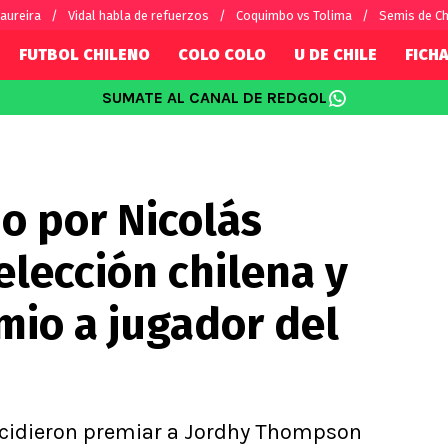
aureira
Vidal habla de refuerzos
Coquimbo vs Tolima
Semis de C
FUTBOL CHILENO
COLO COLO
U DE CHILE
FICHA
SUMATE AL CANAL DE REDGOL
SUDAMÉRICA
EUROPA
Internacional
Copa Libertadores
Champions L
sorio
Copa Sudamericana
Europa Leag
o por Nicolás
Sánchez
Fútbol Argentino
Conference 
Palacios
Fútbol Brasileño
Ligue 1
elección chilena y
s por el mundo
Premier Leag
Serie A
mio a jugador del
La Liga
Bundesliga
ecidieron premiar a Jordhy Thompson