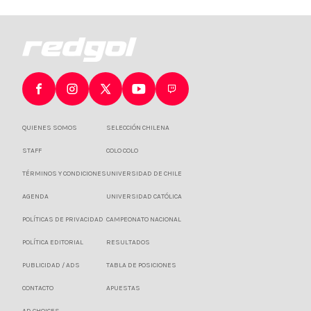
Chile
FÚTBOL CHILENO
Jugó en la selección chilena, el
fútbol argentino y prepara maletas
para salvar del descenso a Unión
La Calera
Un conocido nombre en nuestro balompié
tiene todo listo para saltar de la Primera B
a la Liga de Primera. Cementeros son
colistas del torneo.
La hilarante anécdota del portero de
Everton y Eliseo Salazar
Brilló en UC, jugó en ligas exóticas y
trabaja en una corredora de seguros