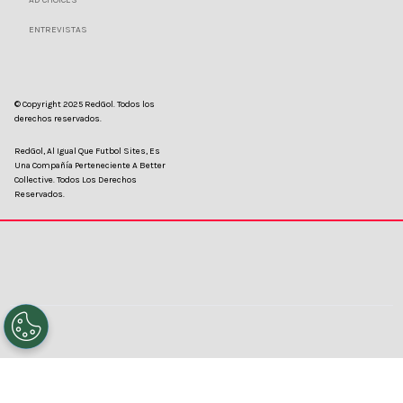
14/07/2026 - 11:03hs CLT
©
Photosport.
Caleranos están últimos en la tabla de la
Liga de Primera.
Por
Nelson Martinez
Sigue a Redgol en Google!