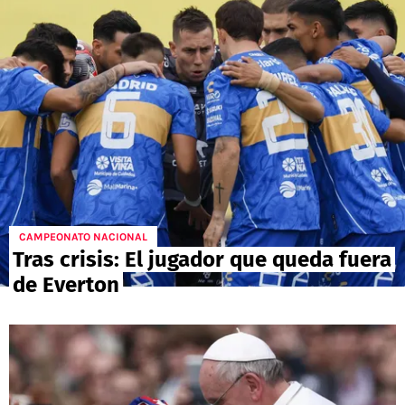
POLÍTICAS DE PRIVACIDAD
CAMPEONATO NACIONAL
POLÍTICA EDITORIAL
RESULTADOS
PUBLICIDAD / ADS
TABLA DE POSICIONES
CONTACTO
APUESTAS
AD CHOICES
ENTREVISTAS
Términos y Condiciones
Políticas de Privacidad
Ad Choices
CAMPEONATO NACIONAL
Tras crisis: El jugador que queda fuera
de Everton
RedGol, al igual que Futbol Sites, es una
compañía perteneciente a Better Collective.
Todos los derechos reservados