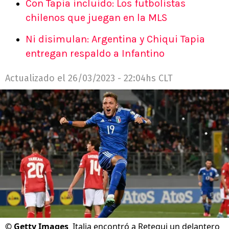
Con Tapia incluido: Los futbolistas
chilenos que juegan en la MLS
Ni disimulan: Argentina y Chiqui Tapia
entregan respaldo a Infantino
Actualizado el
26/03/2023 - 22:04hs CLT
©
Getty Images
Italia encontró a Retegui un delantero