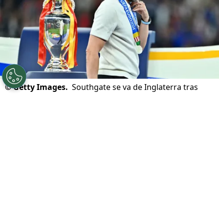
©
Getty Images.
Southgate se va de Inglaterra tras
caer en otra final de la Euro.
Por
Patricio Echagüe
Sigue a Redgol en Google!
No va más. Después de perder la final de la
Eurocopa 2024
ante España, el inglés
Gareth Southgate
decidió dar un paso al