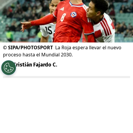
©
SIPA/PHOTOSPORT
La Roja espera llevar el nuevo
proceso hasta el Mundial 2030.
Por
Cristián Fajardo C.
Sigue a Redgol en Google!
La
selección chilena
se aproxima a iniciar
un nuevo proceso, la que tiene en mira la
Copa América 2028 y el
Mundial 2030
que