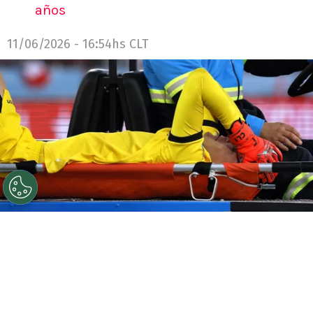
años
11/06/2026 - 16:54hs CLT
©
Andres Pina/Photosport
Carlos Lampe sufrió una
rotura del tendón de Aquiles en el último partido de
Gareca en la Roja.
Por
Jorge Rubio