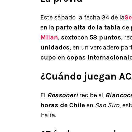
Este sábado la fecha 34 de la
Se
en la
parte alta de la tabla
de 
Milan
,
sexto
con
58 puntos
, re
unidades
, en un verdadero par
cupo en copas internacional
¿Cuándo juegan AC 
El
Rossoneri
recibe al
Biancoce
horas de Chile
en
San Siro
, es
Italia.