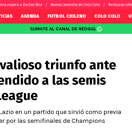
erra espera a Declan Rice
Nueva camiseta de Colo Colo
Rechazan ofer
ICIAS
AGENDA
FUTBOL CHILENO
COLO COLO
U
SUMATE AL CANAL DE REDGOL
SUDAMÉRICA
EUROPA
Internacional
Copa Libertadores
Champions L
sorio
Copa Sudamericana
Europa Leag
valioso triunfo ante
Sánchez
Fútbol Argentino
Conference 
Palacios
Fútbol Brasileño
Ligue 1
rendido a las semis
s por el mundo
Premier Leag
Serie A
League
La Liga
Bundesliga
 Lazio en un partido que sirvió como previa
nter por las semifinales de Champions