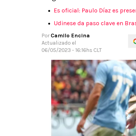
APUESTAS
Es oficial: Paulo Díaz es pres
Noticias
Udinese da paso clave en Bras
Guías
Códigos
Por
Camilo Encina
Pronósticos
Actualizado el
Apuesta del día
06/05/2023 - 16:16hs CLT
Apuestas Mundial 2026