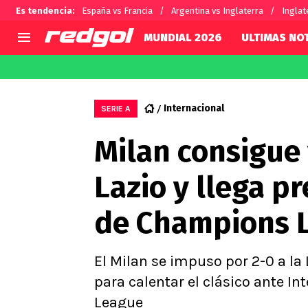
Es tendencia
:
España vs Francia
Argentina vs Inglaterra
Inglat
MUNDIAL 2026
ULTIMAS NOT
AGENDA
CHILE
MUNDO
Hoy en TV
Selección Chilena
Fútbol 
Internacional
SERIE A
Colo Colo
Darío O
Milan consigue 
U de Chile
Alexis 
U Católica
Carlos 
Lazio y llega p
Campeonato Nacional
Chileno
Primera B
de Champions 
Segunda División
Copa Chile
Supercopa Chile
El Milan se impuso por 2-0 a la
Campeonato Femenino
para calentar el clásico ante I
League