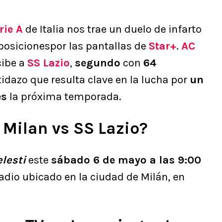
rie A
de Italia nos trae un duelo de infarto
posicionespor las pantallas de
Star+
.
AC
cibe a
SS Lazio
,
segundo
con
64
tidazo que resulta clave en la lucha por
un
es
la próxima temporada.
Milan vs SS Lazio?
lesti
este
sábado 6 de mayo a las 9:00
tadio ubicado en la ciudad de Milán, en