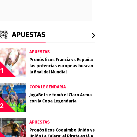
APUESTAS
APUESTAS
Pronósticos Francia vs España:
las potencias europeas buscan
1
la final del Mundial
COPA LEGENDARIA
JugaBet se tomó el Claro Arena
con la Copa Legendaria
2
APUESTAS
Pronósticos Coquimbo Unido vs
Unión La Calera: el Pirata está a