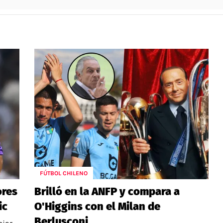
FÚTBOL CHILENO
ores
Brilló en la ANFP y compara a
ic
O'Higgins con el Milan de
Berlusconi