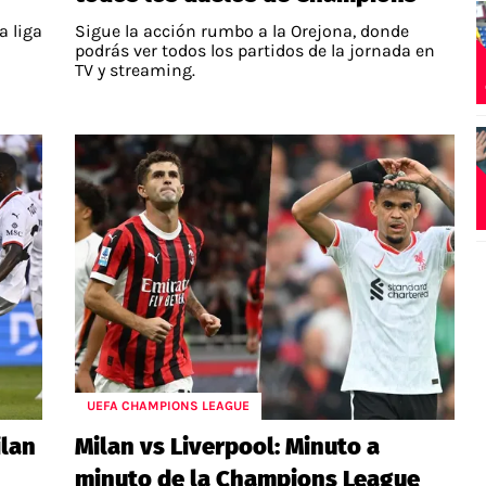
a liga
Sigue la acción rumbo a la Orejona, donde
podrás ver todos los partidos de la jornada en
TV y streaming.
UEFA CHAMPIONS LEAGUE
ilan
Milan vs Liverpool: Minuto a
minuto de la Champions League