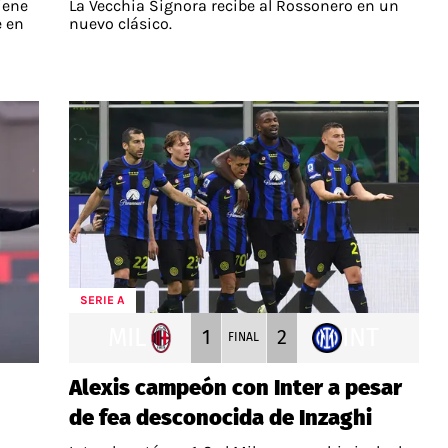
iene
La Vecchia Signora recibe al Rossonero en un
e en
nuevo clásico.
SERIE A
MIL
INT
1
2
FINAL
Alexis campeón con Inter a pesar
de fea desconocida de Inzaghi