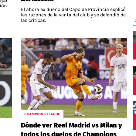
ejar
ción
El ahora ex dueño del Capo de Provincia explicó
las razones de la venta del club y se defendió de
las críticas.
CHAMPIONS LEAGUE
s
Dónde ver Real Madrid vs Milan y
todos los duelos de Champions