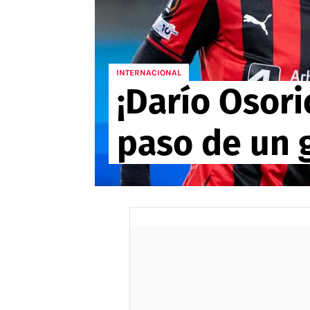
APUESTAS
Noticias
Guías
INTERNACIONAL
¡Darío Osor
Códigos
Pronósticos
paso de un g
Apuesta del día