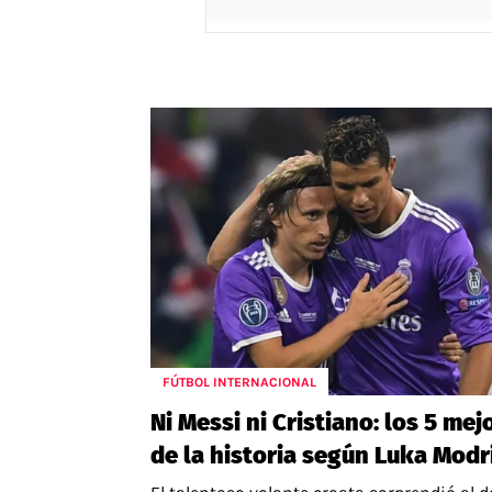
FÚTBOL INTERNACIONAL
Ni Messi ni Cristiano: los 5 mej
de la historia según Luka Modr