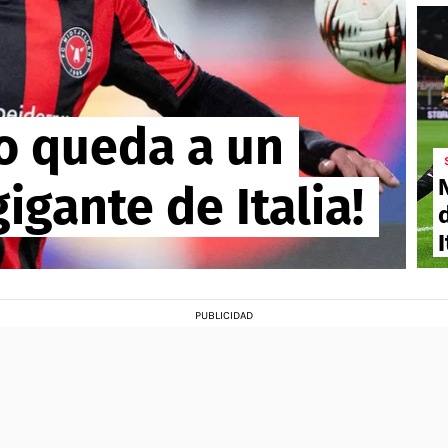
io queda a un
igante de Italia!
I