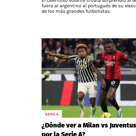
El talentoso volante croata sorprendió al d
fuera al argentino al portugués de su elec
de los más grandes futbolistas.
SERIE A
¿Dónde ver a Milan vs Juventu
por la Serie A?