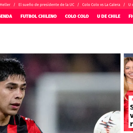
 Heller
El sueño de presidente de la UC
Colo Colo vs La Calera
U 
GENDA
FUTBOL CHILENO
COLO COLO
U DE CHILE
F
SUDAMÉRICA
EUROPA
nternacional
Copa Libertadores
Champions Le
orio
Copa Sudamericana
Europa League
ánchez
Fútbol Argentino
Conference Lea
alacios
Fútbol Brasileño
Ligue 1
 por el mundo
Premier League
Serie A
La Liga
Bundesliga