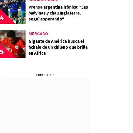
Prensa argentina irónica: "Las
Malvinas y chau Inglaterra,
4
seguí esperando"
MERCADO
Gigante de América busca el
fichaje de un chileno que brilla
5
en África
PUBLICIDAD