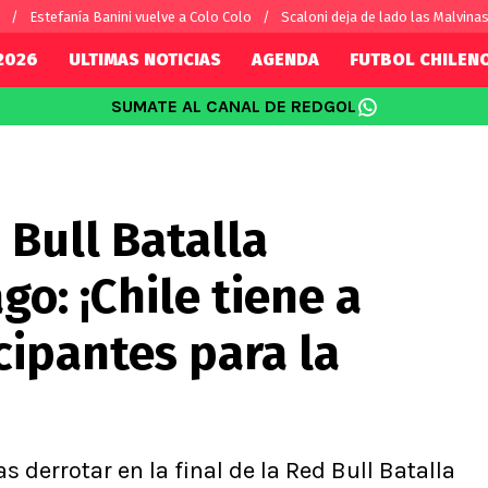
Estefanía Banini vuelve a Colo Colo
Scaloni deja de lado las Malvina
2026
ULTIMAS NOTICIAS
AGENDA
FUTBOL CHILEN
SUMATE AL CANAL DE REDGOL
SUDAMÉRICA
EUROPA
Internacional
Copa Libertadores
Champions L
sorio
Copa Sudamericana
Europa Leag
Bull Batalla
Sánchez
Fútbol Argentino
Conference 
Palacios
Fútbol Brasileño
Ligue 1
go: ¡Chile tiene a
s por el mundo
Premier Leag
Serie A
cipantes para la
La Liga
Bundesliga
 derrotar en la final de la Red Bull Batalla