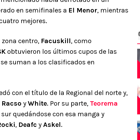
rado en semifinales a
El Menor
, mientras
 cuatro mejores.
a zona centro,
Facuskill
, como
SK
obtuvieron los últimos cupos de las
y se suman a los clasificados en
dó con el título de la Regional del norte y,
,
Racso
y
White
. Por su parte,
Teorema
l sur quedándose con esa manga y
Rocki
,
Deafc
y
Askel
.