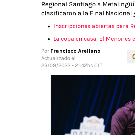
Regional Santiago a Metalingü
APUESTAS
clasificaron a la Final Nacional
Noticias
Guías
Inscripciones abiertas para 
Códigos
La copa en casa: El Menor es
Pronósticos
Apuesta del día
Por
Francisco Arellano
Apuestas Mundial 2026
Actualizado el
23/09/2022 - 21:42hs CLT