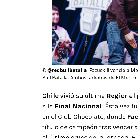
©
@redbullbatalla
Facuskill venció a Me
Bull Batalla. Ambos, además de El Menor y 
Chile
vivió su última
Regional
a la
Final Nacional
. Ésta vez f
en el Club Chocolate, donde
Fac
título de campeón tras vencer a
el último cruce de la jornada. 