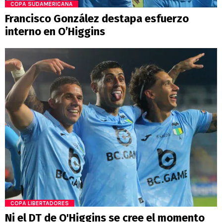
COPA SUDAMERICANA
Francisco González destapa esfuerzo
interno en O’Higgins
COPA LIBERTADORES
Ni el DT de O'Higgins se cree el momento