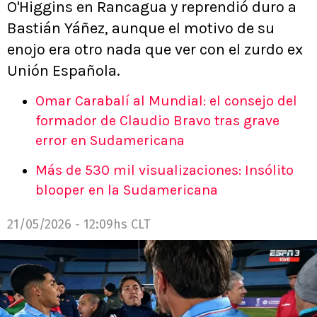
O'Higgins en Rancagua y reprendió duro a
Bastián Yáñez, aunque el motivo de su
enojo era otro nada que ver con el zurdo ex
Unión Española.
Omar Carabalí al Mundial: el consejo del
formador de Claudio Bravo tras grave
error en Sudamericana
Más de 530 mil visualizaciones: Insólito
blooper en la Sudamericana
21/05/2026 - 12:09hs CLT