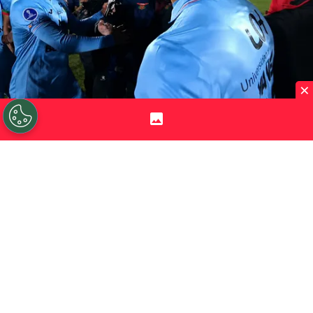
×
©
Captura ESPN.
Bastián Yáñez se llevó un reproche
por algo que no hizo.
Por
Jorge Rubio
Sigue a Redgol en Google!
Boston River
no había celebrado ninguna
victoria en el Grupo C de la Copa
Sudamericana, pero tuvo las armas