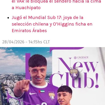
el VAR le bloquea el sendero hacia la cima
a Huachipato
Jugó el Mundial Sub 17: joya de la
selección chilena y O’Higgins ficha en
Emiratos Árabes
28/04/2026 - 14:15hs CLT