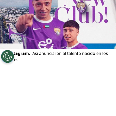
©
Instagram.
Así anunciaron al talento nacido en los
celestes.
Por
Nelson Martinez
Sigue a Redgol en Google!
Mientras
O’Higgins de Rancagua
vive un
gran presente en el
fútbol chileno
, sus