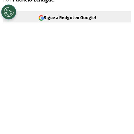
Sigue a Redgol en Google!
Carlos Palacios
vive días complejos a
nivel personal y familiar. El volante ha
jugado poco con la camiseta de
Boca
Juniors
en este 2026 y, para más remate,
un
delicado caso en Chile lo salpicó de
manera muy directa.
Sebastián Guerra Soto, su suegro,
fue
detenido por la Brigada Antinarcóticos
de la Policía de Investigaciones y la