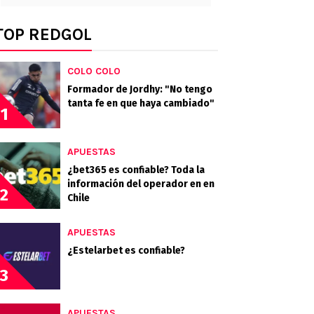
TOP REDGOL
COLO COLO
Formador de Jordhy: "No tengo
tanta fe en que haya cambiado"
1
APUESTAS
¿bet365 es confiable? Toda la
información del operador en en
2
Chile
APUESTAS
¿Estelarbet es confiable?
3
APUESTAS