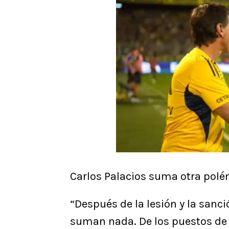
Carlos Palacios suma otra polé
“Después de la lesión y la sanci
suman nada. De los puestos de