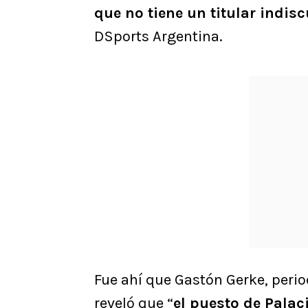
que no tiene un titular indisc
DSports Argentina.
Fue ahí que Gastón Gerke, perio
reveló que “
el puesto de Palaci