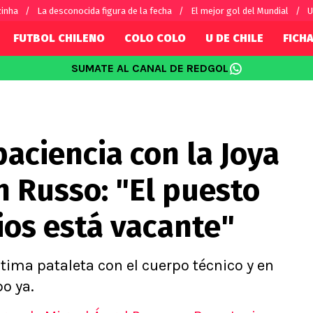
zinha
La desconocida figura de la fecha
El mejor gol del Mundial
U
FUTBOL CHILENO
COLO COLO
U DE CHILE
FICHA
SUMATE AL CANAL DE REDGOL
SUDAMÉRICA
EUROPA
Internacional
Copa Libertadores
Champions L
sorio
Copa Sudamericana
Europa Leag
paciencia con la Joya
Sánchez
Fútbol Argentino
Conference 
Palacios
Fútbol Brasileño
Ligue 1
n Russo: "El puesto
s por el mundo
Premier Leag
Serie A
ios está vacante"
La Liga
Bundesliga
ltima pataleta con el cuerpo técnico y en
po ya.