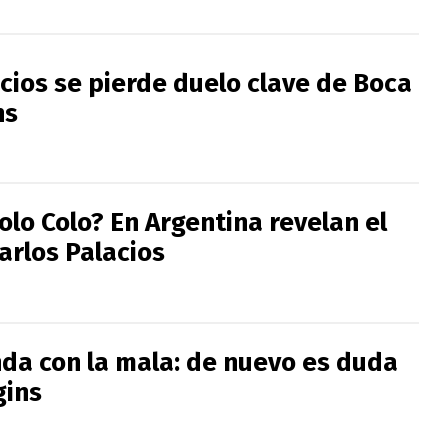
cios se pierde duelo clave de Boca
ns
olo Colo? En Argentina revelan el
arlos Palacios
nda con la mala: de nuevo es duda
gins