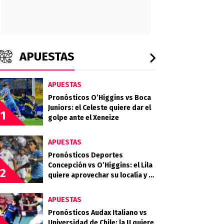
APUESTAS
APUESTAS
Pronósticos O’Higgins vs Boca
Juniors: el Celeste quiere dar el
1
golpe ante el Xeneize
APUESTAS
Pronósticos Deportes
Concepción vs O’Higgins: el Lila
2
quiere aprovechar su localía y el
desgaste celeste
APUESTAS
Pronósticos Audax Italiano vs
Universidad de Chile: la U quiere