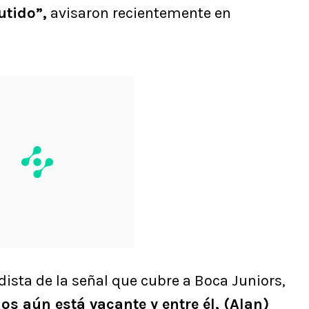
utido”,
avisaron recientemente en
dista de la señal que cubre a Boca Juniors,
os aún está vacante y entre él, (Alan)