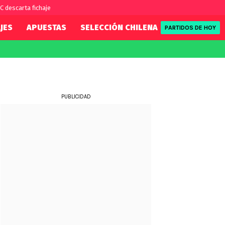
C descarta fichaje
JES
APUESTAS
SELECCIÓN CHILENA
REDSPORT
PARTIDOS DE HOY
FIFA
REDSPORT
eague
Eliminatorias
Tenis
ue
Formula 1
PUBLICIDAD
League
NBA
Rugby
ue
UFC
WWE
Boxeo