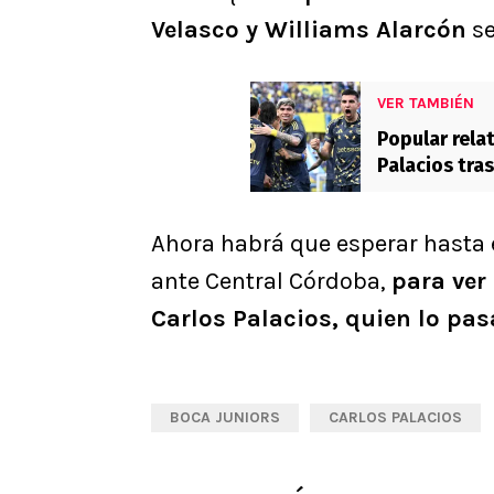
Velasco y Williams Alarcón
se
VER TAMBIÉN
Popular rela
Palacios tra
formas…”
Ahora habrá que esperar hasta 
ante Central Córdoba,
para ver
Carlos Palacios, quien lo pa
BOCA JUNIORS
CARLOS PALACIOS