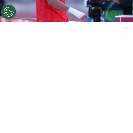
©
Carlos Rodrigues/Getty Images.
Iván Román tiene
muchas chances de seguir su carrera en Colo Colo.
Por
Jorge Rubio
Sigue a Redgol en Google!
Después de cerrar la incorporación de
Vozinha
y presentarlo con todos los
bombos y platillos posibles, Colo Colo
trabaja para
asegurar el fichaje de Iván
Román
. El defensor chileno parece no