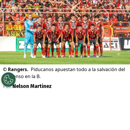
©
Rangers.
Piducanos apuestan todo a la salvación del
descenso en la B.
Por
Nelson Martinez
Sigue a Redgol en Google!
Rangers
vive una delicada e impensada