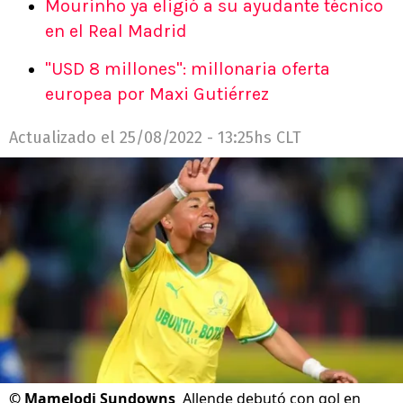
Mourinho ya eligió a su ayudante técnico
en el Real Madrid
"USD 8 millones": millonaria oferta
europea por Maxi Gutiérrez
Actualizado el
25/08/2022 - 13:25hs CLT
©
Mamelodi Sundowns
Allende debutó con gol en