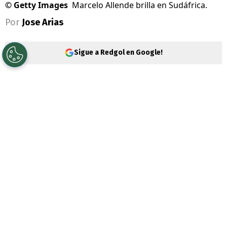
©
Getty Images
Marcelo Allende brilla en Sudáfrica.
Por
Jose Arias
Sigue a Redgol en Google!
Si hacemos una mirada panorámica a los
futbolistas chilenos en el extranjero,
podemos llegar a distintas opciones para
la
Selección Chilena
. No siempre están en
Europa, ni en Sudamérica.
PUBLICIDAD