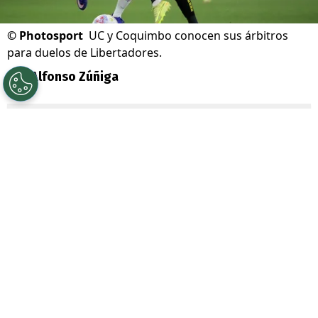
©
Photosport
UC y Coquimbo conocen sus árbitros
para duelos de Libertadores.
Por
Alfonso Zúñiga
Sigue a Redgol en Google!
En la previa a la vuelta de la actividad en
Copa Libertadores
, con la presencia de
Universidad Católica
y
Coquimbo Unido
en los octavos de final, ya conocen quiénes
serán los encargados de arbitrar sus
respectivos partidos por octavos de final