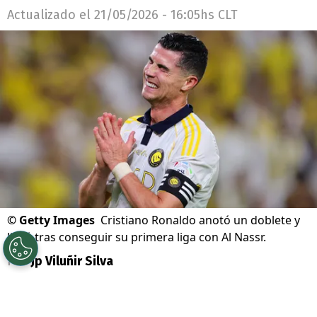
Actualizado el
21/05/2026 - 16:05hs CLT
©
Getty Images
Cristiano Ronaldo anotó un doblete y
lloró tras conseguir su primera liga con Al Nassr.
Por
Jp Viluñir Silva
Sigue a Redgol en Google!