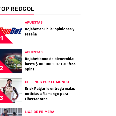
TOP REDGOL
APUESTAS
Rojabet en Chile: opiniones y
reseña
1
APUESTAS
Rojabet bono de bienvenida:
hasta $300,000 CLP + 30 free
2
spins
CHILENOS POR EL MUNDO
Erick Pulgar le entrega malas
noticias a Flamengo para
3
Libertadores
LIGA DE PRIMERA