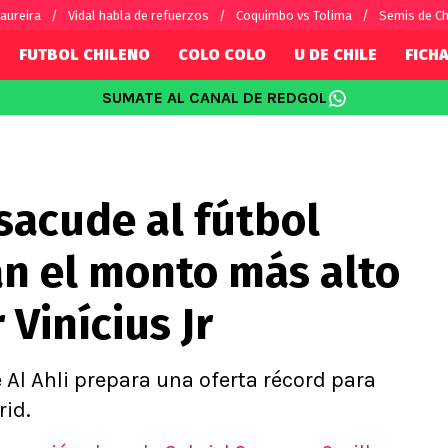
aureira
Vidal habla de refuerzos
Coquimbo vs Tolima
Semis de C
FUTBOL CHILENO
COLO COLO
U DE CHILE
FICHA
SUMATE AL CANAL DE REDGOL
SUDAMÉRICA
EUROPA
Internacional
Copa Libertadores
Champions L
sorio
Copa Sudamericana
Europa Leag
sacude al fútbol
Sánchez
Fútbol Argentino
Conference 
Palacios
Fútbol Brasileño
Ligue 1
an el monto más alto
s por el mundo
Premier Leag
Serie A
Vinícius Jr
La Liga
Bundesliga
Al Ahli prepara una oferta récord para
rid.