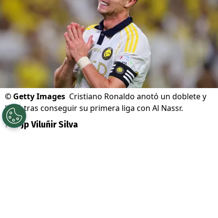
©
Getty Images
Cristiano Ronaldo anotó un doblete y
lloró tras conseguir su primera liga con Al Nassr.
Por
Jp Viluñir Silva
Sigue a Redgol en Google!
Cristiano Ronaldo
tardó cuatro años y por
fin tuvo su premio en el
Al Nassr
. Este