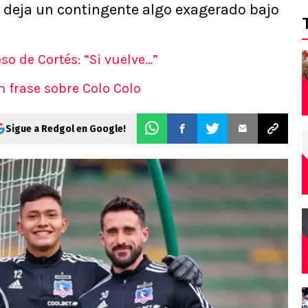
 deja un contingente algo exagerado bajo
eso de Cortés: “Si vuelve…”
n frase sobre Colo Colo
Sigue a Redgol en Google!