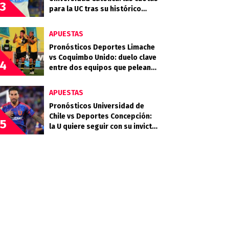
3
para la UC tras su histórico
triunfo en La Bombonera
APUESTAS
Pronósticos Deportes Limache
vs Coquimbo Unido: duelo clave
4
entre dos equipos que pelean
arriba
APUESTAS
Pronósticos Universidad de
Chile vs Deportes Concepción:
5
la U quiere seguir con su invicto
en casa