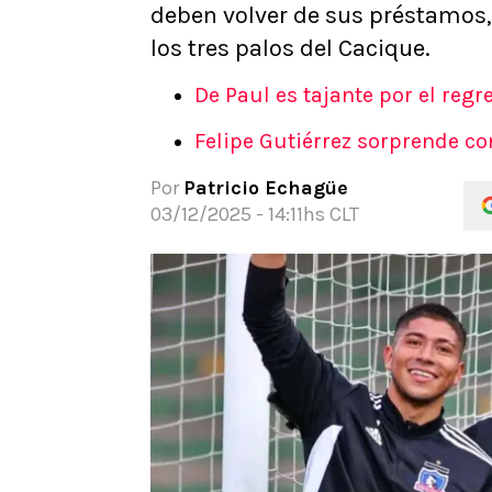
deben volver de sus préstamos,
APUESTAS
los tres palos del Cacique.
Noticias
Guías
De Paul es tajante por el regr
Códigos
Felipe Gutiérrez sorprende co
Pronósticos
Apuesta del día
Por
Patricio Echagüe
Apuestas Mundial 2026
03/12/2025 - 14:11hs CLT