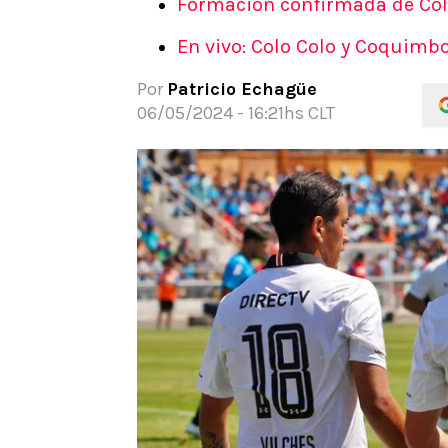
Formación confirmada de Colo 
APUESTAS
En vivo: Colo Colo y Coquimbo
Noticias
Guías
Por
Patricio Echagüe
Códigos
06/05/2024 - 16:21hs CLT
Pronósticos
Apuesta del día
Apuestas Mundial 2026