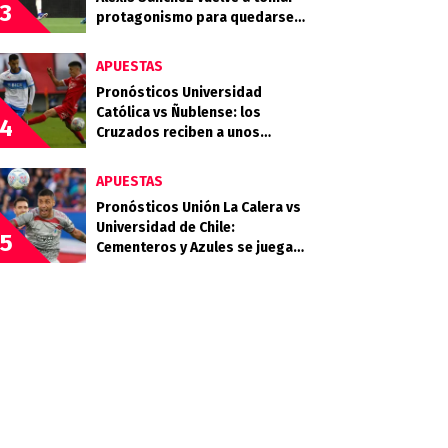
3
protagonismo para quedarse
en LaLiga
APUESTAS
Pronósticos Universidad
Católica vs Ñublense: los
4
Cruzados reciben a unos
Diablos Rojos que quieren
clasificar
APUESTAS
Pronósticos Unión La Calera vs
Universidad de Chile:
5
Cementeros y Azules se juegan
mucho en la quinta fecha