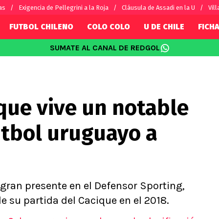
as
Exigencia de Pellegrini a la Roja
Cláusula de Assadi en la U
Vill
FUTBOL CHILENO
COLO COLO
U DE CHILE
FICHA
SUMATE AL CANAL DE REDGOL
SUDAMÉRICA
EUROPA
Internacional
Copa Libertadores
Champions L
sorio
Copa Sudamericana
Europa Leag
 que vive un notable
Sánchez
Fútbol Argentino
Conference 
Palacios
Fútbol Brasileño
Ligue 1
útbol uruguayo a
s por el mundo
Premier Leag
Serie A
La Liga
Bundesliga
 gran presente en el Defensor Sporting,
e su partida del Cacique en el 2018.