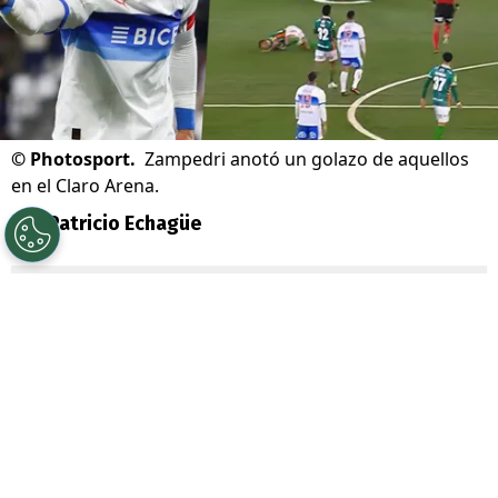
©
Photosport.
Zampedri anotó un golazo de aquellos
en el Claro Arena.
Por
Patricio Echagüe
Sigue a Redgol en Google!
Fernando Zampedri
fue autor de un
megagolazo con la camiseta de
Universidad Católica
, uno que
perfectamente
podría ir a los Premios