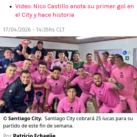
Video: Nico Castillo anota su primer gol en
el City y hace historia
17/04/2026 - 14:35hs CLT
©
Santiago City.
Santiago City cobrará 25 lucas para su
partido de este fin de semana.
Por
Patricio Echagüe