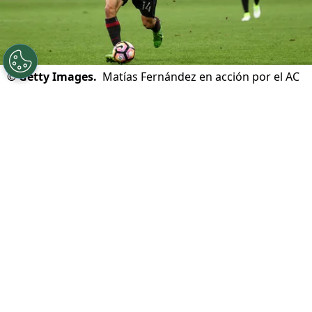
©
Getty Images.
Matías Fernández en acción por el AC
Milan de Italia.
Por
Jorge Rubio
Sigue a Redgol en Google!
El 31 de agosto de 2016, prácticamente en
el cierre del mercado de fichajes,
Matías
Fernández
cumplió un sueño y se erigió en
el primer chileno en vestir la camiseta
del AC Milan
de Italia. A día de hoy, el “14”