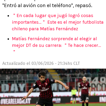
"Entró al avión con el teléfono", repasó.
＂En cada lugar que jugó logró cosas
importantes...＂ Este es el mejor futbolista
chileno para Matías Fernández
Matías Fernández sorprende al elegir al
mejor DT de su carrera: ＂Te hace crecer...
＂
Actualizado el
03/06/2026 - 21:34hs CLT