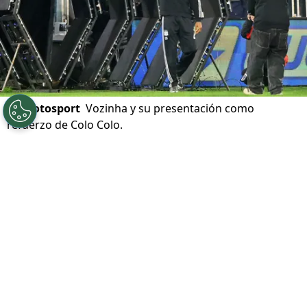
©
Photosport
Vozinha y su presentación como
refuerzo de Colo Colo.
Por
Alfonso Zúñiga
Sigue a Redgol en Google!
Poco más de 30 mil personas llegaron
hasta el Estadio Monumental el pasado
miércoles para la presentación del arquero