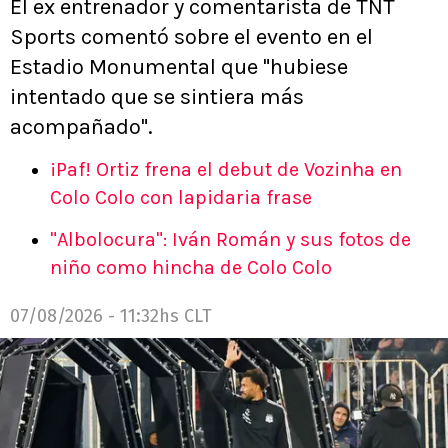
El ex entrenador y comentarista de TNT
Sports comentó sobre el evento en el
Estadio Monumental que "hubiese
intentado que se sintiera más
acompañado".
¡Paf! Ortiz frena el debut de Vozinha en
Colo Colo con lapidaria frase
"Albolocura": Iván Román y sus fotos de
niño como hincha de Colo Colo
07/08/2026 - 11:32hs CLT