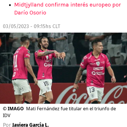
Midtjylland confirma interés europeo por
Darío Osorio
03/05/2023 - 09:15hs CLT
©
IMAGO
Mati Fernández fue titular en el triunfo de
IDV
Por
Javiera García L.