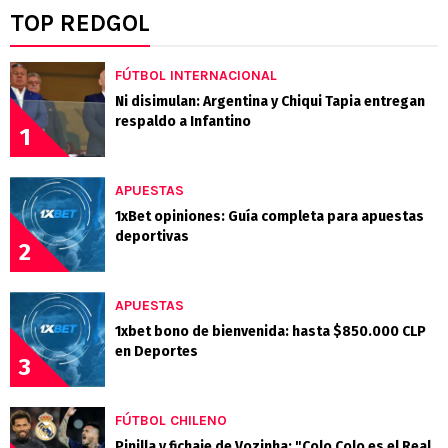
TOP REDGOL
FÚTBOL INTERNACIONAL
Ni disimulan: Argentina y Chiqui Tapia entregan
respaldo a Infantino
1
APUESTAS
1xBet opiniones: Guía completa para apuestas
deportivas
2
APUESTAS
1xbet bono de bienvenida: hasta $850.000 CLP
en Deportes
3
FÚTBOL CHILENO
Pinilla y fichaje de Vozinha: "Colo Colo es el Real