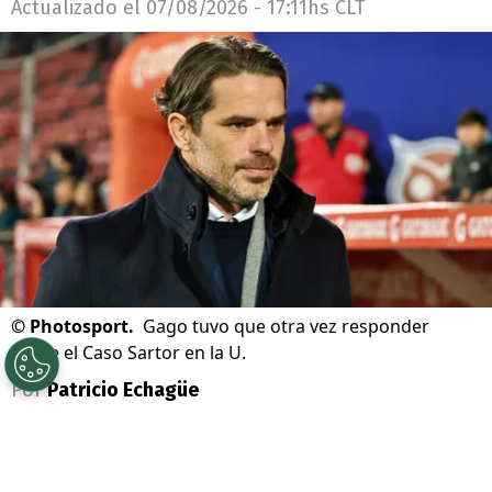
Actualizado el
07/08/2026 - 17:11hs CLT
©
Photosport.
Gago tuvo que otra vez responder
sobre el Caso Sartor en la U.
Por
Patricio Echagüe
Sigue a Redgol en Google!