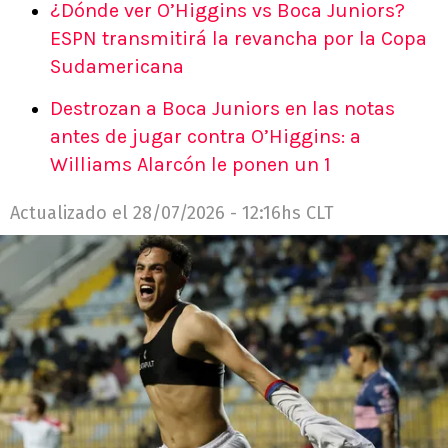
¿Dónde ver O’Higgins vs Boca Juniors?
ESPN transmitirá la revancha por la Copa
Sudamericana
Destrozan a Boca Juniors en las notas
antes de jugar contra O’Higgins: a
Williams Alarcón le ponen un 1
Actualizado el
28/07/2026 - 12:16hs CLT