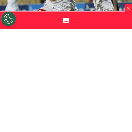
×
©
Andres Pina/Photosport.
David Romero celebra un
gol que le convirtió a Everton de Viña del Mar.
Por
Jorge Rubio
Sigue a Redgol en Google!
Boca Juniors
activó las negociaciones por
David Romero
, aquel delantero argentino
que tuvo un segundo semestre de 2024
brillante en
Unión La Calera
. El Rulo jugó
sólo
11 partidos
en su paso por los
Cementeros. Y anotó
siete goles
. Una cifra