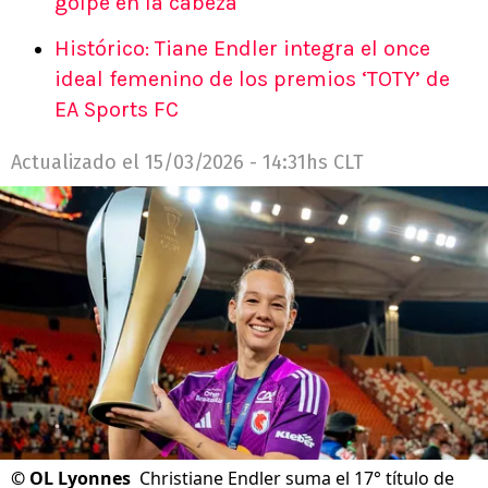
golpe en la cabeza
Histórico: Tiane Endler integra el once
ideal femenino de los premios ‘TOTY’ de
EA Sports FC
Actualizado el
15/03/2026 - 14:31hs CLT
©
OL Lyonnes
Christiane Endler suma el 17° título de