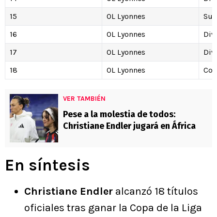
15
OL Lyonnes
Sup
16
OL Lyonnes
Div
17
OL Lyonnes
Div
18
OL Lyonnes
Cop
VER TAMBIÉN
Pese a la molestia de todos:
Christiane Endler jugará en África
En síntesis
Christiane Endler
alcanzó 18 títulos
oficiales tras ganar la Copa de la Liga