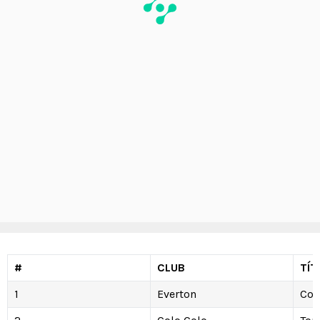
#
CLUB
TÍT
1
Everton
Cop