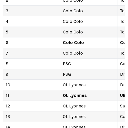
2
Colo Colo
Tor
3
Colo Colo
Tor
4
Colo Colo
Tor
5
Colo Colo
Tor
6
Colo Colo
Cop
7
Colo Colo
Tor
8
PSG
Cop
9
PSG
Div
10
OL Lyonnes
Div
11
OL Lyonnes
UEF
12
OL Lyonnes
Sup
13
OL Lyonnes
Cop
14
OL Lyonnes
Div