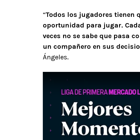
“
Todos los jugadores tienen q
oportunidad para jugar. Cada
veces no se sabe que pasa co
un compañero en sus decisi
Ángeles.