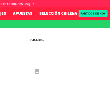
s de Champions League
JES
APUESTAS
SELECCIÓN CHILENA
REDSPORT
PARTIDOS DE HOY
FIFA
REDSPORT
eague
Mundial 2026
Tenis
PUBLICIDAD
ue
Eliminatorias
Formula 1
League
NBA
Rugby
ue
UFC
WWE
Boxeo