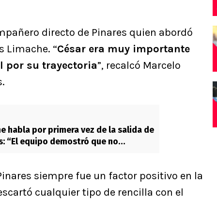
mpañero directo de Pinares quien abordó
es Limache. “
César era muy importante
l por su trayectoria
”, recalcó Marcelo
s.
e habla por primera vez de la salida de
s: “El equipo demostró que no
un jugador”
 Pinares siempre fue un factor positivo en la
escartó cualquier tipo de rencilla con el