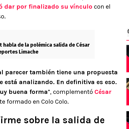
ó dar por finalizado su vínculo
con el
so.
t habla de la polémica salida de César
Deportes Limache
al parecer también tiene una propuesta
e está analizando. En definitiva es eso.
muy buena forma
”, complementó
César
nte formado en Colo Colo.
irme sobre la salida de