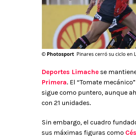
©
Photosport
Pinares cerró su ciclo en
Deportes Limache
se mantiene
Primera
. El “Tomate mecánico” 
sigue como puntero, aunque ah
con 21 unidades.
Sin embargo, el cuadro fundad
sus máximas figuras como
Cés