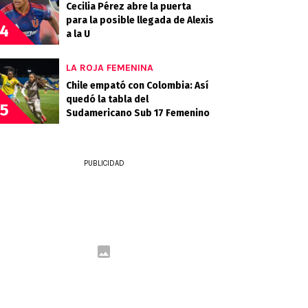
Cecilia Pérez abre la puerta
para la posible llegada de Alexis
4
a la U
LA ROJA FEMENINA
Chile empató con Colombia: Así
quedó la tabla del
5
Sudamericano Sub 17 Femenino
PUBLICIDAD