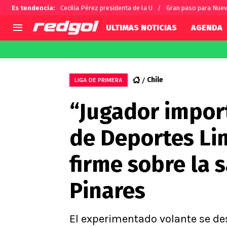
Es tendencia
:
Cecilia Pérez presidenta de la U
Gran paso para Nue
ULTIMAS NOTICIAS
AGENDA
AGENDA
CHILE
MUNDO
Hoy en TV
Selección Chilena
Fútbol 
Chile
LIGA DE PRIMERA
Colo Colo
Darío O
“Jugador import
U de Chile
Alexis 
U Católica
Carlos 
de Deportes Li
Campeonato Nacional
Chileno
Primera B
firme sobre la 
Segunda División
Copa Chile
Pinares
Supercopa Chile
Campeonato Femenino
El experimentado volante se de