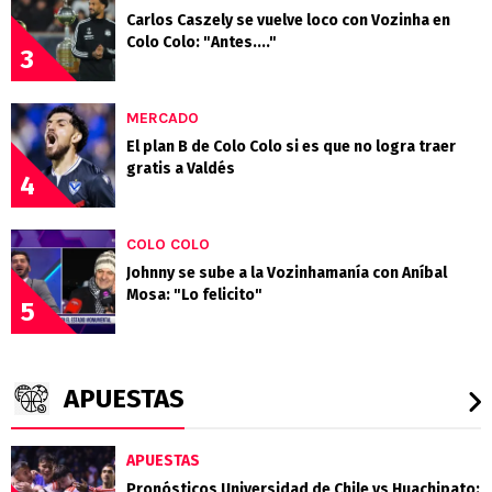
Carlos Caszely se vuelve loco con Vozinha en
Colo Colo: "Antes...."
3
MERCADO
El plan B de Colo Colo si es que no logra traer
gratis a Valdés
4
COLO COLO
Johnny se sube a la Vozinhamanía con Aníbal
Mosa: "Lo felicito"
5
APUESTAS
APUESTAS
Pronósticos Universidad de Chile vs Huachipato: