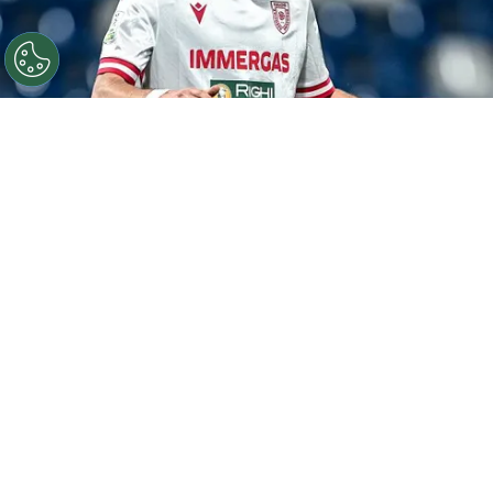
©
Photo Agency/Getty Images.
Tobías Reinhart
aterrizó en Chile para terminar los trámites que le
permitan ser refuerzo del Bulla.
Por
Jorge Rubio
Sigue a Redgol en Google!
Después de que a la U de Chile se le
cayó
definitivamente el fichaje del defensor
uruguayo Valentín Gauthier
, la directiva