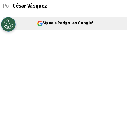
Por
César Vásquez
Sigue a Redgol en Google!
Lionel Messi
no se cansa de desplegar
magia en una cancha de fútbol. Por esta
razón,
Ángel Guillermo Hoyos
hizo una
analogía entre el argentino y uno de los
artistas más importantes de todos los
tiempos.
La Pulga está de vuelta en Inter Miami
luego de lo que fue su actuación en la Copa