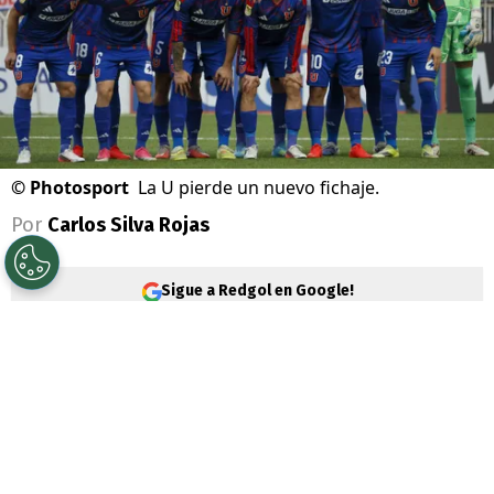
©
Photosport
La U pierde un nuevo fichaje.
Por
Carlos Silva Rojas
Sigue a Redgol en Google!
Universidad de Chile
atraviesa por un
buen momento deportivo, el que lo tiene en
la segunda posición de la
Liga de Primera
y clasificado en la
Copa Chile
.