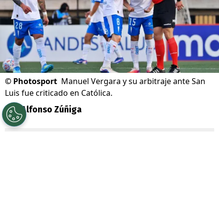
©
Photosport
Manuel Vergara y su arbitraje ante San
Luis fue criticado en Católica.
Por
Alfonso Zúñiga
Sigue a Redgol en Google!
Más allá de la brutal goleada que
recibieron a manos de
San Luis de
Quillota
por 4-0
en
Copa Chile
, desde