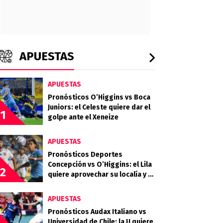
APUESTAS
APUESTAS
Pronósticos O’Higgins vs Boca
Juniors: el Celeste quiere dar el
1
golpe ante el Xeneize
APUESTAS
Pronósticos Deportes
Concepción vs O’Higgins: el Lila
2
quiere aprovechar su localía y el
desgaste celeste
APUESTAS
Pronósticos Audax Italiano vs
Universidad de Chile: la U quiere