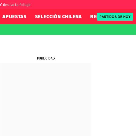
C descarta fichaje
APUESTAS
SELECCIÓN CHILENA
REDSPORT
TENI
PARTIDOS DE HOY
FIFA
REDSPORT
eague
Eliminatorias
Tenis
ue
Formula 1
PUBLICIDAD
League
NBA
Rugby
ue
UFC
WWE
Boxeo