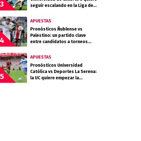
3
seguir escalando en la Liga de
Primera
APUESTAS
Pronósticos Ñublense vs
Palestino: un partido clave
4
entre candidatos a torneos
internacionales
APUESTAS
Pronósticos Universidad
Católica vs Deportes La Serena:
5
la UC quiere empezar la
segunda rueda con fuerza