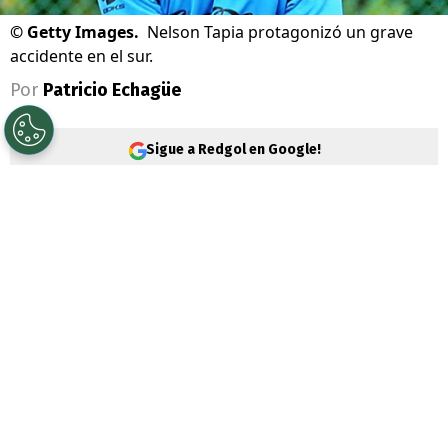
©
Getty Images.
Nelson Tapia protagonizó un grave
accidente en el sur.
Por
Patricio Echagüe
Sigue a Redgol en Google!
Nelson Tapia
, ex arquero de la selección y
mundialista en la
cita plantearía de
Francia 1998
, protagonizó durante esta
madrugada un
grave accidente vehicular
en la Región del Maule.
El hecho se produjo
a la altura del