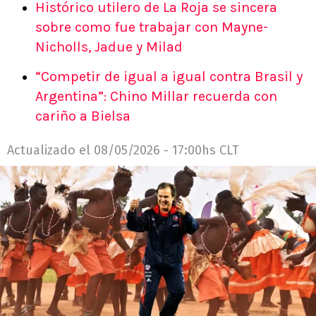
Histórico utilero de La Roja se sincera
sobre como fue trabajar con Mayne-
Nicholls, Jadue y Milad
“Competir de igual a igual contra Brasil y
Argentina”: Chino Millar recuerda con
cariño a Bielsa
Actualizado el
08/05/2026 - 17:00hs CLT