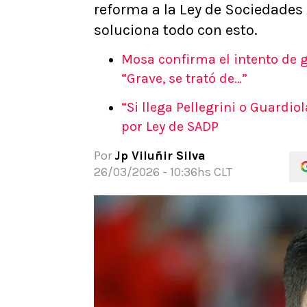
reforma a la Ley de Sociedade
APUESTAS
soluciona todo con esto.
Noticias
Guías
Mosa confirma el intento de g
Códigos
“Grave, se trató de…”
Pronósticos
“Si llega Pellegrini o Guardio
Apuesta del día
por Ley de SADP
Apuestas Mundial 2026
Por
Jp Viluñir Silva
26/03/2026 - 10:36hs CLT