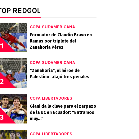
TOP REDGOL
COPA SUDAMERICANA
Formador de Claudio Bravo en
llamas por triplete del
1
Zanahoria Pérez
COPA SUDAMERICANA
"Zanahoria", el héroe de
Palestino: atajó tres penales
2
COPA LIBERTADORES
Giani da la clave para el zarpazo
de la UC en Ecuador: "Entramos
3
muy..."
COPA LIBERTADORES