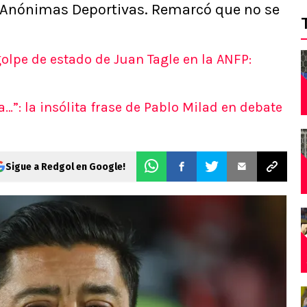
s Anónimas Deportivas. Remarcó que no se
olpe de estado de Juan Tagle en la ANFP:
la…”: la insólita frase de Pablo Milad en debate
Sigue a Redgol en Google!