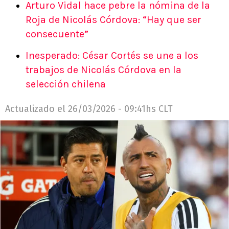
Arturo Vidal hace pebre la nómina de la
Roja de Nicolás Córdova: “Hay que ser
consecuente”
Inesperado: César Cortés se une a los
trabajos de Nicolás Córdova en la
selección chilena
Actualizado el
26/03/2026 - 09:41hs CLT