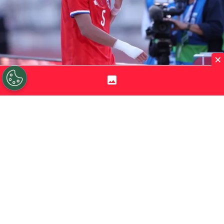
×
©
Carlos Rodrigues/Getty Images.
Iván Román tiene
muchas chances de seguir su carrera en Colo Colo.
Por
Jorge Rubio
Sigue a Redgol en Google!
Después de cerrar la incorporación de
Vozinha
y presentarlo con todos los
bombos y platillos posibles, Colo Colo
trabaja para
asegurar el fichaje de Iván