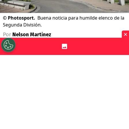
©
Photosport.
Buena noticia para humilde elenco de la
Segunda División.
×
Por
Nelson Martinez
Sigue a Redgol en Google!
Se acabó la teleserie que terminó con lío
judicial en el
fútbol chileno
. Ahí, dos
equipos se enfrentaron en los escritorios a
raíz de los
derechos de formación del
jugador Massami Gutiérrez.