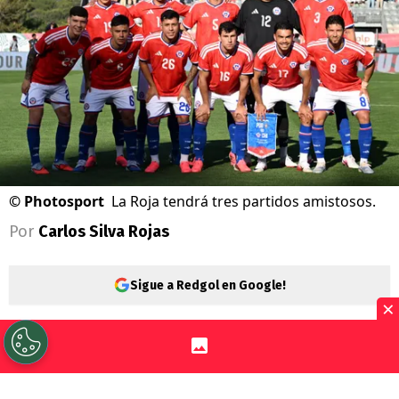
©
Photosport
La Roja tendrá tres partidos amistosos.
Por
Carlos Silva Rojas
Sigue a Redgol en Google!
×
La
selección chilena
no tiene entrenador,
pero sí partidos amistosos. El equipo