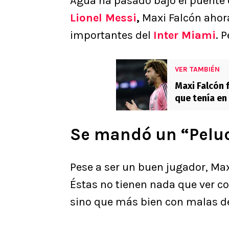
Agua ha pasado bajo el puente
Lionel Messi
,
Maxi Falcón ahor
importantes del
Inter Miami
. 
VER TAMBIÉN
Maxi Falcón 
que tenía en
fuera el Mun
Se mandó un “Pelu
Pese a ser un buen jugador, Max
Éstas no tienen nada que ver c
sino que más bien con malas de