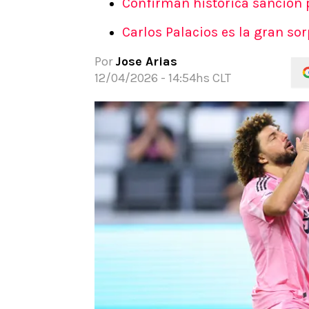
Confirman histórica sanción 
APUESTAS
Carlos Palacios es la gran s
Noticias
Guías
Por
Jose Arias
Códigos
12/04/2026 - 14:54hs CLT
Pronósticos
Apuesta del día
Apuestas Mundial 2026