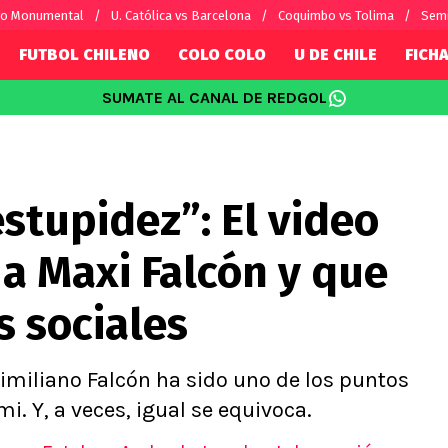
vo Monumental
U. Católica vs Barcelona
Coquimbo vs Tolima
Semi
FUTBOL CHILENO
COLO COLO
U DE CHILE
FICHA
SUMATE AL CANAL DE REDGOL
SUDAMÉRICA
EUROPA
Internacional
Copa Libertadores
Champions L
sorio
Copa Sudamericana
Europa Leag
estupidez”: El video
Sánchez
Fútbol Argentino
Conference 
Palacios
Fútbol Brasileño
Ligue 1
 a Maxi Falcón y que
s por el mundo
Premier Leag
Serie A
s sociales
La Liga
Bundesliga
ximiliano Falcón ha sido uno de los puntos
mi. Y, a veces, igual se equivoca.