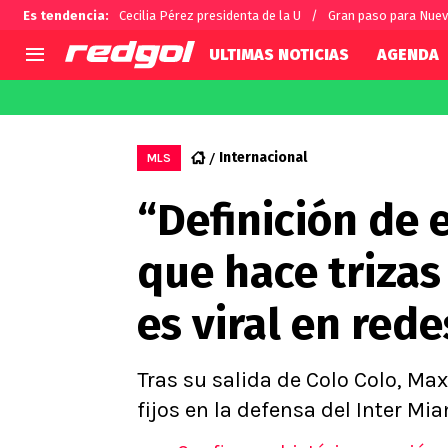
Es tendencia
:
Cecilia Pérez presidenta de la U
Gran paso para Nue
ULTIMAS NOTICIAS
AGENDA
AGENDA
CHILE
MUNDO
Hoy en TV
Selección Chilena
Fútbol 
Internacional
MLS
Colo Colo
Darío O
“Definición de 
U de Chile
Alexis 
U Católica
Carlos 
que hace trizas
Campeonato Nacional
Chileno
Primera B
es viral en rede
Segunda División
Copa Chile
Supercopa Chile
Tras su salida de Colo Colo, Ma
Campeonato Femenino
fijos en la defensa del Inter Mia