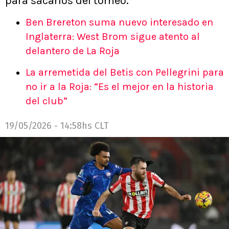
para sacarlos del torneo.
Ben Brereton suma nuevo interesado en
Inglaterra: West Brom sigue atento al
delantero de La Roja
La arremetida del Betis con Pellegrini para
no ir a la Roja: “Es el mejor en la historia
del club”
19/05/2026 - 14:58hs CLT