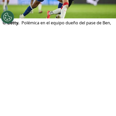
©
Getty.
Polémica en el equipo dueño del pase de Ben,
tras fuerte acusación en su contra.
Por
Nelson Martinez
Sigue a Redgol en Google!
Batacazo para el equipo de
Ben Brereton
en Inglaterra.
Southampton
ha sido
expulsado de los playoffs del
Championship,
donde ya había avanzado
a la final para jugar ante el Hull City.